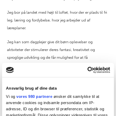
Jeg bor på landet med højt til loftet, hvor der er plads til fri
leg, læring og fordybelse, hvor jeg arbejder ud af
læreplaner.
Jeg kan som dagplejer give dit børn oplevelser og
aktiviteter der stimulerer deres fantasi, kreativitet og
sproglige udvikling og de får mulighed for at få
tilfredsstillet deres naturlige nysgerrighed.
Vi vil have en hverdag der er på børnenes præmisser, hvad
de kan magte og rumme på dagen. Det kan være her i
Ansvarlig brug af dine data
hjemmet, på cykeltur i skoven, besøge kollegaer,
Vi og
vores 980 partnere
ønsker dit samtykke til at
legepladser eller noget helt andet. For mig har udelivet en
anvende cookies og indsamle persondata om IP-
adresse, ID og din browser til præferencer, statistik og
stor betydning og jeg elsker at se børnene udfolde sig i
marketingformål. Disse oplysninger videregives til vores