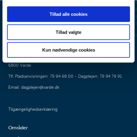
data med andre oplysninger, du har givet dem, eller som
de har indsamlet fra din brug af deres tjenester.
Tillad alle cookies
Tillad valgte
Dagpleje
Kun nødvendige cookies
Frisvadvej 35
6800 Varde
Tlf. Pladsanvisningen: 79 94 68 00 - Dagplejen: 79 94 79 91
Email: dagplejen@varde.dk
Tilgængelighedserklæring
Områder