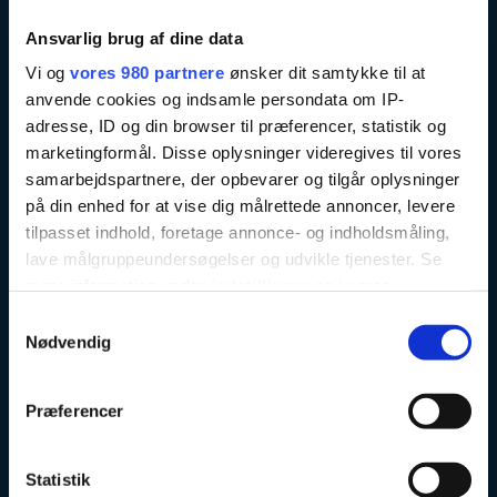
Ansvarlig brug af dine data
Vi og
vores 980 partnere
ønsker dit samtykke til at
Område Vest
anvende cookies og indsamle persondata om IP-
adresse, ID og din browser til præferencer, statistik og
Her kan du lære vores dagplejere i område Vest at kende
marketingformål. Disse oplysninger videregives til vores
samarbejdspartnere, der opbevarer og tilgår oplysninger
på din enhed for at vise dig målrettede annoncer, levere
tilpasset indhold, foretage annonce- og indholdsmåling,
lave målgruppeundersøgelser og udvikle tjenester. Se
mere information under
indstillinger
og i vores
persondatapolitik. Du kan altid trække dit samtykke
Samtykkevalg
tilbage eller ændre indstillinger fra vores
Nødvendig
"Cookiedeklaration", eller ved at trykke på "Privacy
trigger" ikonet.
Præferencer
Dine valg anvendes på hele websitet.
Statistik