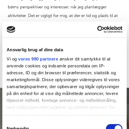
børns perspektiver og interesser, når jeg planlægger
aktiviteter. Det er vigtigt for mig, at der er tid og plads til at
skabe glæde og udvikling for det enkelte barn, og at alle
børn føler sig set og hørt i dagplejen.
Vi er udenfor hver dag og vil benytte egen have, samt
Ansvarlig brug af dine data
nærområdet. Jeg sætter stor pris på et åbent og ærligt
forældresamarbejde, for at skabe de bedste betingelser for
Vi og
vores 980 partnere
ønsker dit samtykke til at
anvende cookies og indsamle persondata om IP-
børnene.
adresse, ID og din browser til præferencer, statistik og
marketingformål. Disse oplysninger videregives til vores
samarbejdspartnere, der opbevarer og tilgår oplysninger
på din enhed for at vise dig målrettede annoncer, levere
tilpasset indhold, foretage annonce- og indholdsmåling,
lave målgruppeundersøgelser og udvikle tjenester. Se
mere information under
indstillinger
og i vores
persondatapolitik. Du kan altid trække dit samtykke
Samtykkevalg
tilbage eller ændre indstillinger fra vores
Nødvendig