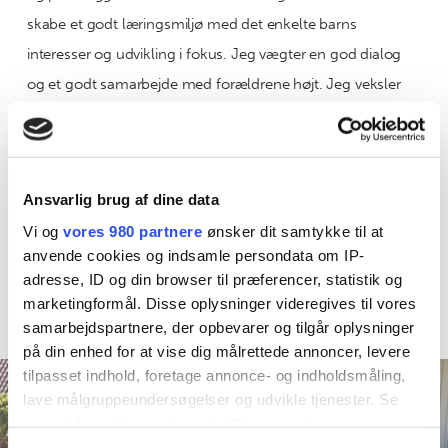
skabe et godt læringsmiljø med det enkelte barns
interesser og udvikling i fokus. Jeg vægter en god dialog
og et godt samarbejde med forældrene højt. Jeg veksler
mellem ude-leg i haven, gåture i nærområdet og til byens
legepladser, samt inde-tid til hygge og kreative udfoldelser.
Jeg skønner ud fra vejret, hvornår vi gør hvad, men alt har
Ansvarlig brug af dine data
et formål - nemlig tid til leg og fordybelse med fokus på
Vi og
vores 980 partnere
ønsker dit samtykke til at
læring, sprog og motorik i børnehøjde.
anvende cookies og indsamle persondata om IP-
adresse, ID og din browser til præferencer, statistik og
marketingformål. Disse oplysninger videregives til vores
samarbejdspartnere, der opbevarer og tilgår oplysninger
på din enhed for at vise dig målrettede annoncer, levere
tilpasset indhold, foretage annonce- og indholdsmåling,
lave målgruppeundersøgelser og udvikle tjenester. Se
mere information under
indstillinger
og i vores
persondatapolitik. Du kan altid trække dit samtykke