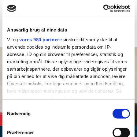
kildetur. Vi har tid til alt; fordybelse, fri leg og udvikling. Jeg
værdsætter et tæt og tillidsfuldt forældresamarbejde, hvor
vi kan få glæde af hinandens ressourcer og viden.
Ansvarlig brug af dine data
Vi og
vores 980 partnere
ønsker dit samtykke til at
anvende cookies og indsamle persondata om IP-
adresse, ID og din browser til præferencer, statistik og
marketingformål. Disse oplysninger videregives til vores
samarbejdspartnere, der opbevarer og tilgår oplysninger
på din enhed for at vise dig målrettede annoncer, levere
tilpasset indhold, foretage annonce- og indholdsmåling,
lave målgruppeundersøgelser og udvikle tjenester. Se
mere information under
indstillinger
og i vores
persondatapolitik. Du kan altid trække dit samtykke
Samtykkevalg
tilbage eller ændre indstillinger fra vores
Nødvendig
"Cookiedeklaration", eller ved at trykke på "Privacy
trigger" ikonet.
Præferencer