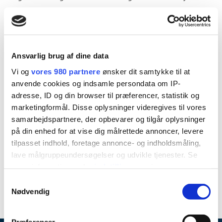
under krukkerne og leger i sandkassen. Måske tager vi på
tur til skoven, legepladsen eller et andet spændende sted.
Jeg syntes det er vigtig, at børn er trygge og får lov til at
Ansvarlig brug af dine data
udvikle sig. At vi har en åben, tillidsfuld og positiv dialog.
Vi og
vores 980 partnere
ønsker dit samtykke til at
anvende cookies og indsamle persondata om IP-
adresse, ID og din browser til præferencer, statistik og
marketingformål. Disse oplysninger videregives til vores
samarbejdspartnere, der opbevarer og tilgår oplysninger
på din enhed for at vise dig målrettede annoncer, levere
tilpasset indhold, foretage annonce- og indholdsmåling,
lave målgruppeundersøgelser og udvikle tjenester. Se
mere information under
indstillinger
og i vores
persondatapolitik. Du kan altid trække dit samtykke
Samtykkevalg
tilbage eller ændre indstillinger fra vores
Nødvendig
"Cookiedeklaration", eller ved at trykke på "Privacy
trigger" ikonet.