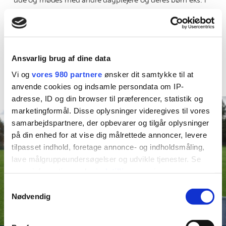
ude og mødes med andre dagplejere og deres børn eks. i
skoven, på en legeplads eller biblioteket. En gang om
ugen går vi i fælles legestue. Jeg er uddannet Mindfull
dagplejer, så vi hygger også med lidt børneyoga og
Ansvarlig brug af dine data
mindfulness.
Vi og
vores 980 partnere
ønsker dit samtykke til at
anvende cookies og indsamle persondata om IP-
adresse, ID og din browser til præferencer, statistik og
marketingformål. Disse oplysninger videregives til vores
samarbejdspartnere, der opbevarer og tilgår oplysninger
på din enhed for at vise dig målrettede annoncer, levere
tilpasset indhold, foretage annonce- og indholdsmåling,
lave målgruppeundersøgelser og udvikle tjenester. Se
mere information under
indstillinger
og i vores
persondatapolitik. Du kan altid trække dit samtykke
Samtykkevalg
tilbage eller ændre indstillinger fra vores
Nødvendig
"Cookiedeklaration", eller ved at trykke på "Privacy
trigger" ikonet.