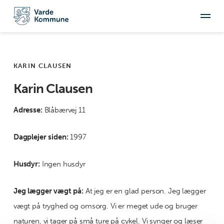
KARIN CLAUSEN
Karin Clausen
Adresse:
Blåbærvej 11
Dagplejer siden:
1997
Husdyr:
Ingen husdyr
Jeg lægger vægt på:
At
j
eg er en glad person
.
Jeg
lægger
vægt på tryghed og omsorg
.
Vi er meget ude og bruger
naturen
,
vi tager på
små ture på cykel
.
Vi
synger og læser