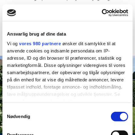
mange bøger
og arbejder med sprog
og motorik
.
Jeg har
e
n dejlig lukket have som vi bruger
hver dag
.
Jeg lægger
vægt på et godt forældresamarbejde, for
skabe en
Ansvarlig brug af dine data
grobund for
tryghed mellem barnet og mig.
Vi og
vores 980 partnere
ønsker dit samtykke til at
anvende cookies og indsamle persondata om IP-
adresse, ID og din browser til præferencer, statistik og
marketingformål. Disse oplysninger videregives til vores
samarbejdspartnere, der opbevarer og tilgår oplysninger
på din enhed for at vise dig målrettede annoncer, levere
tilpasset indhold, foretage annonce- og indholdsmåling,
lave målgruppeundersøgelser og udvikle tjenester. Se
mere information under
indstillinger
og i vores
persondatapolitik. Du kan altid trække dit samtykke
Samtykkevalg
tilbage eller ændre indstillinger fra vores
Nødvendig
"Cookiedeklaration", eller ved at trykke på "Privacy
trigger" ikonet.