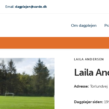
Email:
dagplejen@varde.dk
Om dagplejen
Pr
LAILA ANDERSEN
Laila A
Adresse:
Torlundvej 
Dagplejer siden:
19