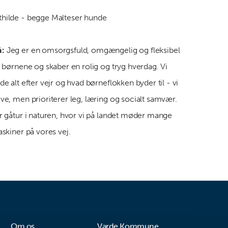
hilde - begge Malteser hunde
å:
Jeg er en omsorgsfuld, omgængelig og fleksibel
r børnene og skaber en rolig og tryg hverdag. Vi
e alt efter vejr og hvad børneflokken byder til - vi
ve, men prioriterer leg, læring og socialt samvær.
r gåtur i naturen, hvor vi på landet møder mange
askiner på vores vej.
Om os
Varde Kommune