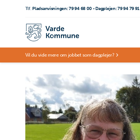
Tlf.
Pladsanvisningen: 79 94 68 00 - Dagplejen: 79 94 79 91
Vil du vide mere om jobbet som dagplejer?