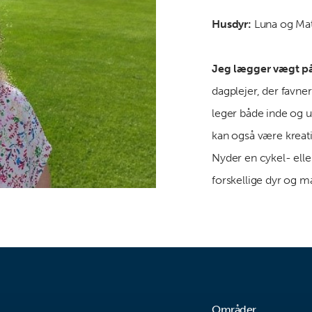
Husdyr:
Luna og Mat
Jeg lægger vægt p
dagplejer, der favne
leger både inde og ud
kan også være kreati
Nyder en cykel- elle
forskellige dyr og m
Områder