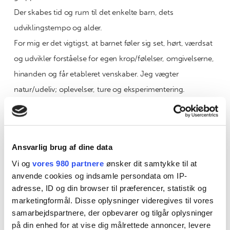
Der skabes tid og rum til det enkelte barn, dets
udviklingstempo og alder.
For mig er det vigtigst, at barnet føler sig set, hørt, værdsat
og udvikler forståelse for egen krop/følelser, omgivelserne,
hinanden og får etableret venskaber. Jeg vægter
natur/udeliv; oplevelser, ture og eksperimentering.
Jeg arbejder med kultur/årets traditioner.
Jeg bruger sang/rim/remser i hverdagen.
Jeg sørger for, gennem besøg/legeaftaler med kollegaer
Ansvarlig brug af dine data
og legestue, som vi har en gang i ugen, at børnene øver sig
Vi og
vores 980 partnere
ønsker dit samtykke til at
i at være en del af et større fællesskab og møder nye
anvende cookies og indsamle persondata om IP-
kammerater.
adresse, ID og din browser til præferencer, statistik og
marketingformål. Disse oplysninger videregives til vores
samarbejdspartnere, der opbevarer og tilgår oplysninger
på din enhed for at vise dig målrettede annoncer, levere