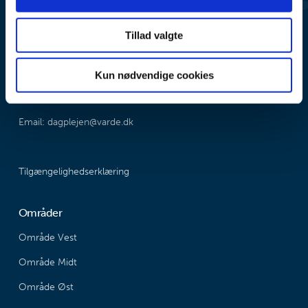
Dagpleje
Tillad valgte
Frisvadvej 35
6800 Varde
Kun nødvendige cookies
Tlf. Pladsanvisningen: 79 94 68 00 - Dagplejen: 79 94 79 91
Email: dagplejen@varde.dk
Tilgængelighedserklæring
Områder
Område Vest
Område Midt
Område Øst