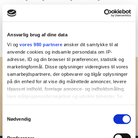
fornemmeste opgave, at give børnene tryghed og ro til at
udvikle sig gennem anerkendelse og individuelle behov.
Her vil børnene være i hjemlige og trygge omgivelser med
Ansvarlig brug af dine data
masser af omsorg og nærhed.
Vi og
vores 980 partnere
ønsker dit samtykke til at
anvende cookies og indsamle persondata om IP-
adresse, ID og din browser til præferencer, statistik og
marketingformål. Disse oplysninger videregives til vores
samarbejdspartnere, der opbevarer og tilgår oplysninger
på din enhed for at vise dig målrettede annoncer, levere
tilpasset indhold, foretage annonce- og indholdsmåling,
lave målgruppeundersøgelser og udvikle tjenester. Se
mere information under
indstillinger
og i vores
persondatapolitik. Du kan altid trække dit samtykke
Samtykkevalg
tilbage eller ændre indstillinger fra vores
Nødvendig
"Cookiedeklaration", eller ved at trykke på "Privacy
trigger" ikonet.