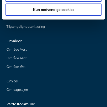
Tlf. Pladsanvisningen: 79 94 68 00 - Dagplejen: 79 94 79 91
Email: dagplejen@varde.dk
Kun nødvendige cookies
Tilgængelighedserklæring
Områder
Område Vest
Område Midt
Område Øst
Om os
Om dagplejen
Varde Kommune