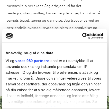
menneske bliver skabt. Jeg arbejder ud fra det
pædagogiske grundlag, hvilket betyder at jeg har fokus på
barnets trivsel, læring og dannelse. Jeg tilbyder barnet en
genkendelig hverdag i trygge og hjemlige omgivelser og
arbejder ud fra en anerkendende tilgang, hvor nærvær,
tryghed og omsorg vægtes højt. Jeg har øje for det enkelte
barn og finder det vigtigt at barnet føler sig set og
Ansvarlig brug af dine data
respekteret. Når man vælger at få en plads hos mig, er det
Vi og
vores 980 partnere
ønsker dit samtykke til at
vigtigt at man som forældre har lyst til at indgå i et
anvende cookies og indsamle persondata om IP-
samarbejde omkring barnet. Dette er med til at skabe en
adresse, ID og din browser til præferencer, statistik og
marketingformål. Disse oplysninger videregives til vores
god sammenhæng mellem hjemmet og dagplejen.
samarbejdspartnere, der opbevarer og tilgår oplysninger
på din enhed for at vise dig målrettede annoncer, levere
tilpasset indhold, foretage annonce- og indholdsmåling,
lave målgruppeundersøgelser og udvikle tjenester. Se
mere information under
indstillinger
og i vores