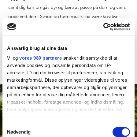
samtidig kan omgås dyr og lære at passe på dem og være
gode ved dem. Synge og høre musik, og være kreative
både ude og inde. Fra jord til bord er også noget vi dyrker
hvert år, og at børnene er med til at dyrke og hente frugt
og grønt. Jeg vægter, at være i fællesskab med de andre
Ansvarlig brug af dine data
dagplejere og deres børn i byen en til to gange i ugen, hvor
Vi og
vores 980 partnere
ønsker dit samtykke til at
vi cykler så længe vejret er til det.
anvende cookies og indsamle persondata om IP-
adresse, ID og din browser til præferencer, statistik og
marketingformål. Disse oplysninger videregives til vores
samarbejdspartnere, der opbevarer og tilgår oplysninger
på din enhed for at vise dig målrettede annoncer, levere
tilpasset indhold, foretage annonce- og indholdsmåling,
lave målgruppeundersøgelser og udvikle tjenester. Se
mere information under
indstillinger
og i vores
persondatapolitik. Du kan altid trække dit samtykke
Samtykkevalg
tilbage eller ændre indstillinger fra vores
Nødvendig