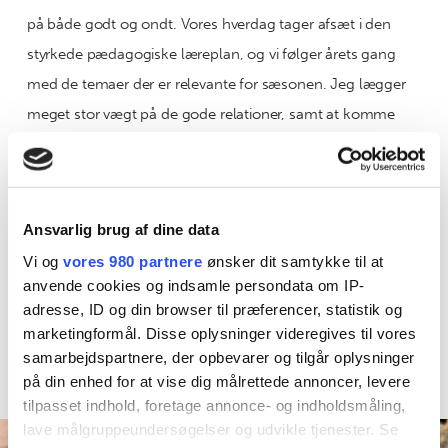
på både godt og ondt. Vores hverdag tager afsæt i den
styrkede pædagogiske læreplan, og vi følger årets gang
med de temaer der er relevante for sæsonen. Jeg lægger
meget stor vægt på de gode relationer, samt at komme
udenfor med børnene, hvor vi nyder den dejlige natur, mit
hjem er omgivet af. Vi mødes også flere gange i ugen med
andre dagplejere, både i legestue, i børnehaven eller lokalt
Ansvarlig brug af dine data
på f.eks. ladepladsen eller en legeplads, eller vi besøger
Vi og
vores 980 partnere
ønsker dit samtykke til at
hinanden.
anvende cookies og indsamle persondata om IP-
adresse, ID og din browser til præferencer, statistik og
Jeg har selv tre børn fra hhv. 2009, 2012 og 2020, også bor
marketingformål. Disse oplysninger videregives til vores
jeg sammen med Morten, der er murermester.
samarbejdspartnere, der opbevarer og tilgår oplysninger
på din enhed for at vise dig målrettede annoncer, levere
tilpasset indhold, foretage annonce- og indholdsmåling,
lave målgruppeundersøgelser og udvikle tjenester. Se