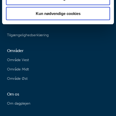
Tlf. Pladsanvisningen: 79 94 68 00 - Dagplejen: 79 94 79 91
Kun nødvendige cookies
Email: dagplejen@varde.dk
Tilgængelighedserklæring
Områder
Område Vest
Område Midt
Område Øst
Om os
Om dagplejen