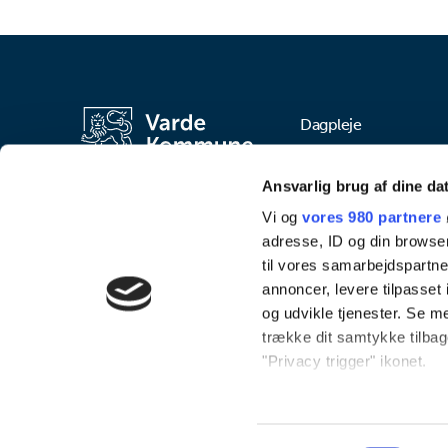
Dagpleje
Frisvadvej 35
Ansvarlig brug af dine da
6800 Varde
Vi og
vores 980 partnere
Tlf. Pladsanvisningen: 
adresse, ID og din browser
til vores samarbejdspartner
Email: dagplejen@varde
annoncer, levere tilpasse
og udvikle tjenester. Se m
trække dit samtykke tilbage
Tilgængelighedserklæri
"Privacy trigger" ikonet.
Dine valg anvendes på hel