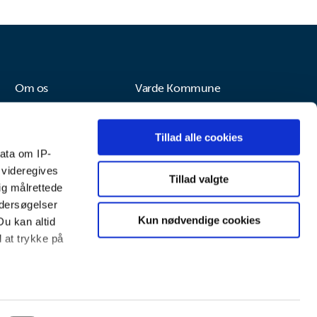
Om os
Varde Kommune
Om dagplejen
Varde Kommunes dagplejer
Tillad alle cookies
ata om IP-
 videregives
Tillad valgte
ig målrettede
ndersøgelser
Kun nødvendige cookies
Du kan altid
d at trykke på